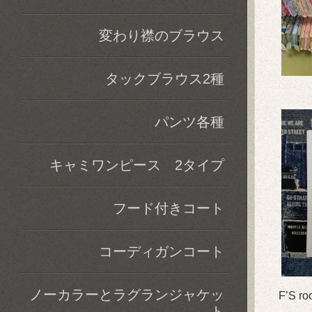
変わり襟のブラウス
タックブラウス2種
パンツ各種
キャミワンピース 2タイプ
フード付きコート
コーディガンコート
ノーカラーとラグランジャケッ
F’S 
ト