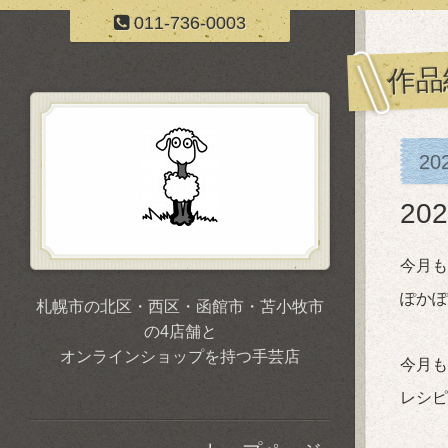
011-736-0003
作品
20
2
今月も
ぽかぽ
札幌市の北区・西区・函館市・苫小牧市
の4店舗と
オンラインショップを持つ手芸店
今月も
レシピ