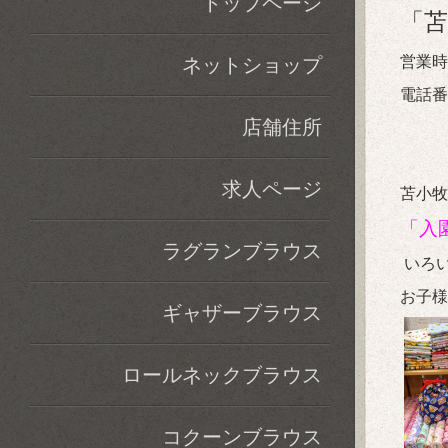
トップページ
「苫
営業時
ネットショップ
電話番号
店舗住所
求人ページ
苫小牧
「入
ラグランブラウス
いろ
お子様
ギャザーブラウス
ロールネックブラウス
コクーンブラウス