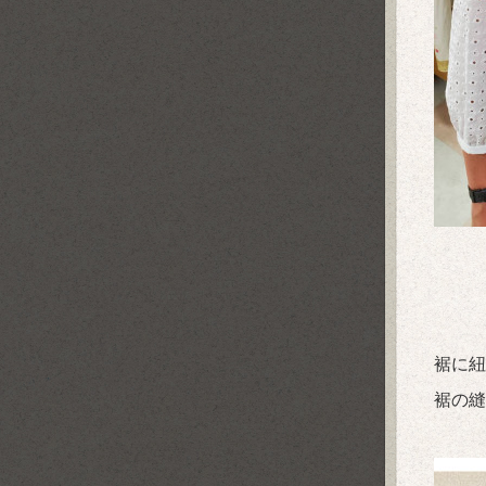
裾に紐
裾の縫