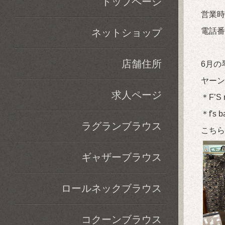
トップページ
営業時
電話番号
ネットショップ
店舗住所
6月の
ヤーン
求人ページ
＊F’
＊f'
ラグランブラウス
こちら
ギャザーブラウス
ロールネックブラウス
コクーンブラウス