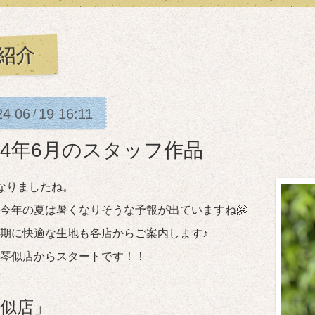
紹介
24
06
19
16:11
/
024年6月のスタッフ作品
なりましたね。
今年の夏は暑くなりそうな予報が出ていますね🤗
期に快適な生地も各店からご案内します♪
琴似店からスタートです！！
似店」