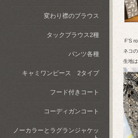
変わり襟のブラウス
タックブラウス2種
F’S 
ネコの
パンツ各種
生地は
キャミワンピース 2タイプ
フード付きコート
コーディガンコート
ノーカラーとラグランジャケッ
ト