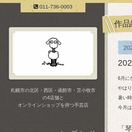
011-736-0003
作品
20
2
6月に
やはり
札幌市の北区・西区・函館市・苫小牧市
の4店舗と
暑い時
オンラインショップを持つ手芸店
今月は
「琴