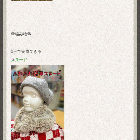
🧶編み物🧶
1玉で完成できる
スヌード