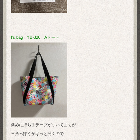
f's bag YB-326 Aトート
斜めに持ち手テープがついてまちが
三角っぽくがばっと開くので