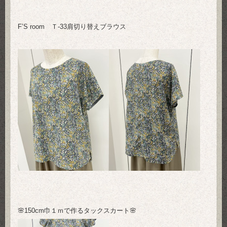
F’S room Ｔ-33肩切り替えブラウス
🌸150cm巾１ｍで作るタックスカート🌸