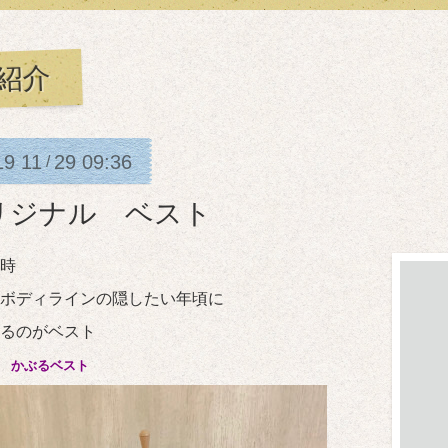
紹介
19
11
29
09:36
/
リジナル ベスト
時
ボディラインの隠したい年頃に
るのがベスト
気 かぶるベスト