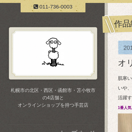
011-736-0003
作品
20
オ
肌寒い
いや、
札幌市の北区・西区・函館市・苫小牧市
の4店舗と
活躍す
オンラインショップを持つ手芸店
1番人