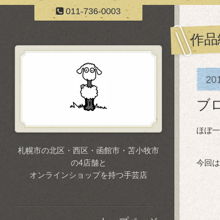
011-736-0003
作品
20
ブ
ほぼ一
↑こ
札幌市の北区・西区・函館市・苫小牧市
の4店舗と
今回は
オンラインショップを持つ手芸店