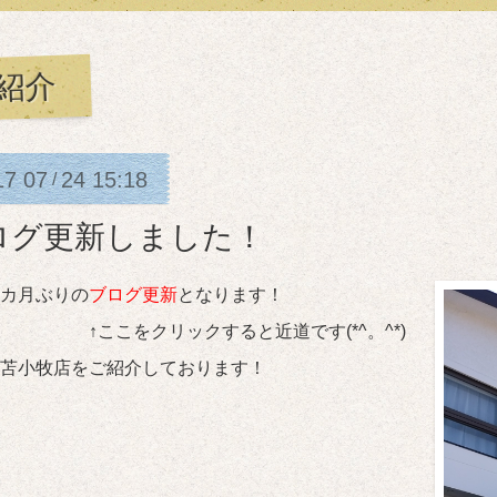
紹介
17
07
24
15:18
/
ログ更新しました！
カ月ぶりの
ブログ更新
となります！
こをクリックすると近道です(*^。^*)
苫小牧店をご紹介しております！